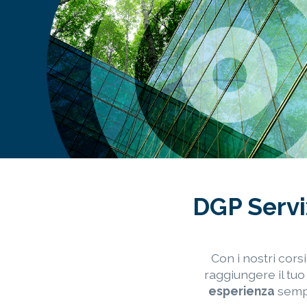
DGP Serviz
Con i nostri cors
raggiungere il tuo
esperienza
sempl