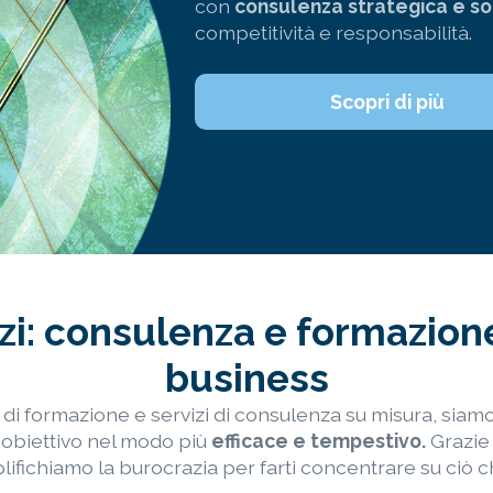
con
consulenza strategica e so
competitività e responsabilità.
Scopri di più
i: consulenza e formazione
business
i di formazione e servizi di consulenza su misura, siamo 
 obiettivo nel modo più
efficace e tempestivo.
Grazie 
ifichiamo la burocrazia per farti concentrare su ciò 