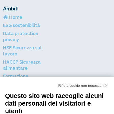
Ambiti
Home
ESG sostenibilità
Data protection
privacy
HSE Sicurezza sul
lavoro
HACCP Sicurezza
alimentare
Formazione
professionale
Rifiuta cookie non necessari ✕
Certificazioni aziendali
Questo sito web raccoglie alcuni
Resta connnesso al mondo DGP
dati personali dei visitatori e
utenti
Nome