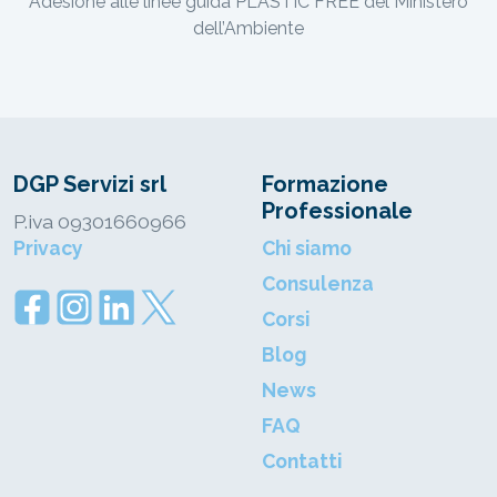
Adesione alle linee guida PLASTIC FREE del Ministero
dell’Ambiente
DGP Servizi srl
Formazione
Professionale
P.iva 09301660966
Privacy
Chi siamo
Consulenza
Corsi
Blog
News
FAQ
Contatti