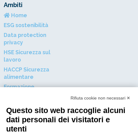
Ambiti
Home
ESG sostenibilità
Data protection
privacy
HSE Sicurezza sul
lavoro
HACCP Sicurezza
alimentare
Formazione
professionale
Rifiuta cookie non necessari ✕
Certificazioni aziendali
Questo sito web raccoglie alcuni
Resta connnesso al mondo DGP
dati personali dei visitatori e
utenti
Nome