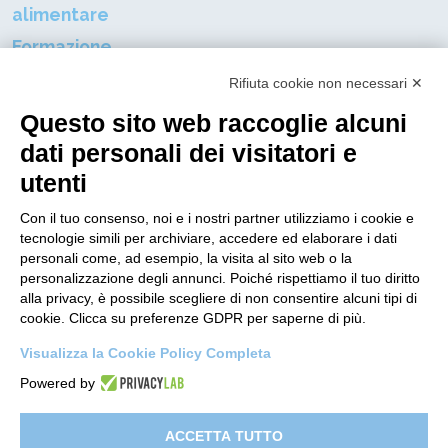
alimentare
Formazione
professionale
Rifiuta cookie non necessari ✕
Certificazioni aziendali
Questo sito web raccoglie alcuni
Resta connnesso al mondo DGP
dati personali dei visitatori e
utenti
Nome
Con il tuo consenso, noi e i nostri partner utilizziamo i cookie e
tecnologie simili per archiviare, accedere ed elaborare i dati
Indirizzo E-mail
personali come, ad esempio, la visita al sito web o la
personalizzazione degli annunci. Poiché rispettiamo il tuo diritto
alla privacy, è possibile scegliere di non consentire alcuni tipi di
cookie. Clicca su preferenze GDPR per saperne di più.
Ho letto
l'informativa sulla privacy
e dichiaro di
acconsentire al Trattamento dei dati personali per ricevere
Visualizza la Cookie Policy Completa
la newsletter.
Powered by
ISCRIVITI
ACCETTA TUTTO