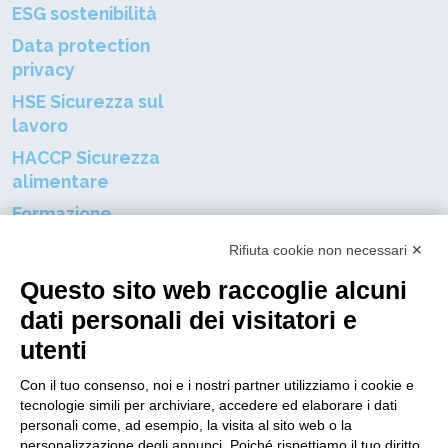
ESG sostenibilità
Data protection
privacy
HSE Sicurezza sul
lavoro
HACCP Sicurezza
alimentare
Formazione
professionale
Rifiuta cookie non necessari ✕
Certificazioni aziendali
Questo sito web raccoglie alcuni
Resta connnesso al mondo DGP
dati personali dei visitatori e
utenti
Nome
Con il tuo consenso, noi e i nostri partner utilizziamo i cookie e
tecnologie simili per archiviare, accedere ed elaborare i dati
Indirizzo E-mail
personali come, ad esempio, la visita al sito web o la
personalizzazione degli annunci. Poiché rispettiamo il tuo diritto