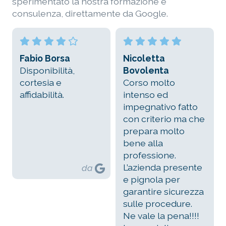
sperimentato la nostra formazione e
consulenza, direttamente da Google.
Nicoletta
Nanee Panneng
Bovolenta
The teachers are
Corso molto
kind and they
intenso ed
explain every
impegnativo fatto
lessons clear and
con criterio ma che
questions was
prepara molto
answered very well
bene alla
and they are very
professione.
Accomodating.
L’azienda presente
da
e pignola per
garantire sicurezza
sulle procedure.
Ne vale la pena!!!!