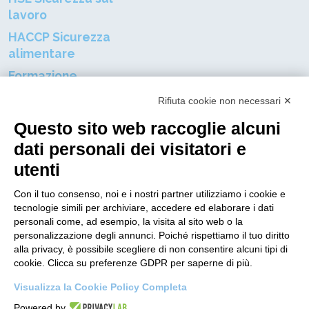
lavoro
HACCP Sicurezza
alimentare
Formazione
professionale
Rifiuta cookie non necessari ✕
Certificazioni aziendali
Questo sito web raccoglie alcuni
Resta connnesso al mondo DGP
dati personali dei visitatori e
utenti
Nome
Con il tuo consenso, noi e i nostri partner utilizziamo i cookie e
tecnologie simili per archiviare, accedere ed elaborare i dati
Indirizzo E-mail
personali come, ad esempio, la visita al sito web o la
personalizzazione degli annunci. Poiché rispettiamo il tuo diritto
alla privacy, è possibile scegliere di non consentire alcuni tipi di
cookie. Clicca su preferenze GDPR per saperne di più.
Ho letto
l'informativa sulla privacy
e dichiaro di
acconsentire al Trattamento dei dati personali per ricevere
Visualizza la Cookie Policy Completa
la newsletter.
Powered by