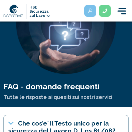
HSE
Sicurezza
sul Lavoro
FAQ - domande frequenti
Tutte le risposte ai quesiti sui nostri servizi
Che cos’e` il Testo unico per la
sicurezza del Lavoro D. Lgs 81/08?