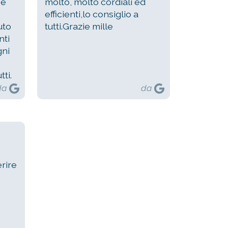
 è
molto, molto cordiali ed
efficienti,lo consiglio a
uto
tutti.Grazie mille
nti
gni
ti.
da
da
rire