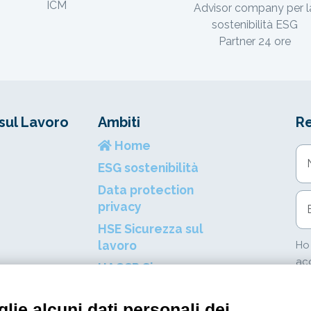
ICM
Advisor company per l
sostenibilità ESG
Partner 24 ore
sul Lavoro
Ambiti
R
Home
N
ESG sostenibilità
Data protection
In
privacy
HSE Sicurezza sul
lavoro
Ho
acc
HACCP Sicurezza
ric
alimentare
Formazione
lie alcuni dati personali dei