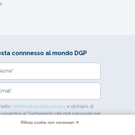
a
esta connnesso al mondo DGP
ome
dirizzo E-mail
 letto
l'informativa sulla privacy
e dichiaro di
onsentire al Trattamento dei dati personali per
evere la newsletter.
Rifiuta cookie non necessari ✕