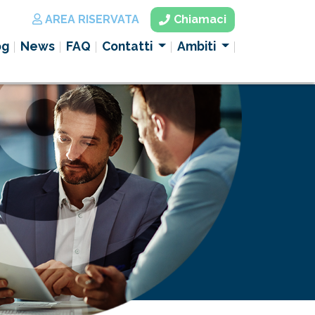
AREA RISERVATA
Chiamaci
og
News
FAQ
Contatti
Ambiti