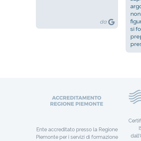
arg
non
figu
da
si f
prep
pres
Certi
I
Ente accreditato presso la Regione
dall
Piemonte per i servizi di formazione