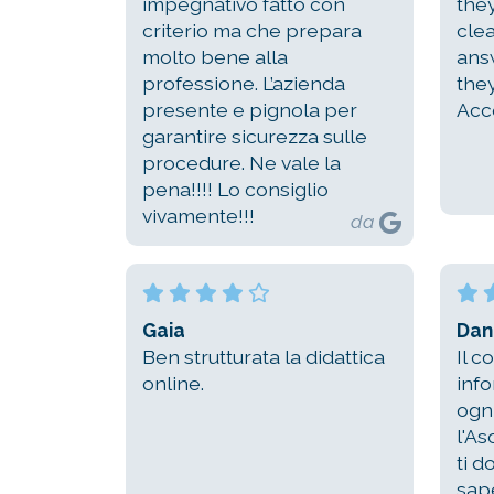
impegnativo fatto con
the
criterio ma che prepara
cle
molto bene alla
ans
professione. L’azienda
the
presente e pignola per
Acc
garantire sicurezza sulle
procedure. Ne vale la
pena!!!! Lo consiglio
vivamente!!!
da
Gaia
Dan
Ben strutturata la didattica
Il c
online.
inf
ogni
l'As
ti 
sap