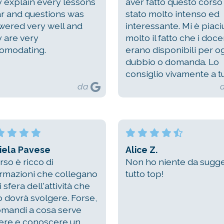
y explain every lessons
aver fatto questo corso
ar and questions was
stato molto intenso ed
wered very well and
interessante. Mi è piaci
y are very
molto il fatto che i doce
omodating.
erano disponibili per o
dubbio o domanda. Lo
consiglio vivamente a tut
da
iela Pavese
Alice Z.
orso è ricco di
Non ho niente da sugge
ormazioni che collegano
tutto top!
 sfera dell'attività che
o dovrà svolgere. Forse,
domandi a cosa serve
ere e conoscere un