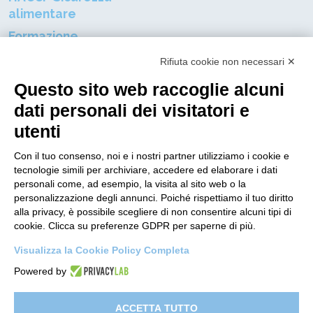
alimentare
Formazione
professionale
Rifiuta cookie non necessari ✕
Certificazioni aziendali
Questo sito web raccoglie alcuni
dati personali dei visitatori e
Resta connnesso al mondo DGP
utenti
Nome
Con il tuo consenso, noi e i nostri partner utilizziamo i cookie e
tecnologie simili per archiviare, accedere ed elaborare i dati
Indirizzo E-mail
personali come, ad esempio, la visita al sito web o la
personalizzazione degli annunci. Poiché rispettiamo il tuo diritto
alla privacy, è possibile scegliere di non consentire alcuni tipi di
cookie. Clicca su preferenze GDPR per saperne di più.
Ho letto
l'informativa sulla privacy
e dichiaro di
acconsentire al Trattamento dei dati personali per ricevere
Visualizza la Cookie Policy Completa
la newsletter.
Powered by
ISCRIVITI
ACCETTA TUTTO